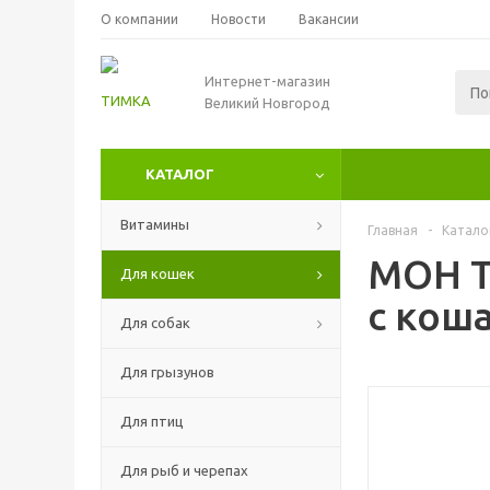
О компании
Новости
Вакансии
Интернет-магазин
Великий Новгород
КАТАЛОГ
Витамины
Главная
-
Катало
МОН Т
Для кошек
с кош
Для собак
Для грызунов
Для птиц
Для рыб и черепах