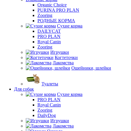
Organic Choice
PURINA PRO PLAN
Zooring
РОДНЫЕ КОРМА
Сухие корма
DAILYCAT
PRO PLAN
Royal Canin
Zooring
Игрушки
Когтеточки
Лакомства
Ошейники, шлейки
Туалеты
Для собак
Сухие корма
PRO PLAN
Royal Canin
Zooring
DailyDog
Игрушки
Лакомства