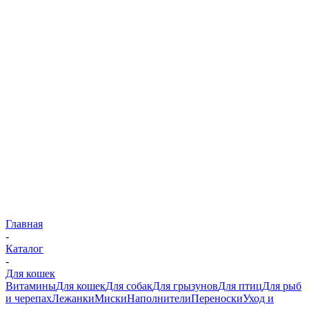
Главная
-
Каталог
-
Для кошек
Витамины
Для кошек
Для собак
Для грызунов
Для птиц
Для рыб
и черепах
Лежанки
Миски
Наполнители
Переноски
Уход и