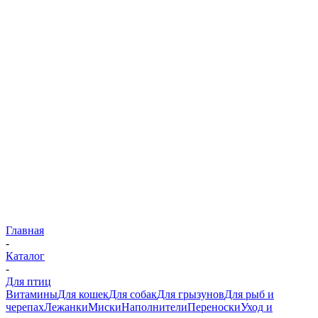
Главная
-
Каталог
-
Для птиц
Витамины
Для кошек
Для собак
Для грызунов
Для рыб и
черепах
Лежанки
Миски
Наполнители
Переноски
Уход и