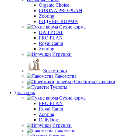
Organic Choice
PURINA PRO PLAN
Zooring
РОДНЫЕ КОРМА
Сухие корма
DAILYCAT
PRO PLAN
Royal Canin
Zooring
Игрушки
Когтеточки
Лакомства
Ошейники, шлейки
Туалеты
Для собак
Сухие корма
PRO PLAN
Royal Canin
Zooring
DailyDog
Игрушки
Лакомства