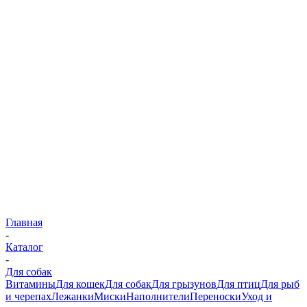
Главная
-
Каталог
-
Для собак
Витамины
Для кошек
Для собак
Для грызунов
Для птиц
Для рыб
и черепах
Лежанки
Миски
Наполнители
Переноски
Уход и