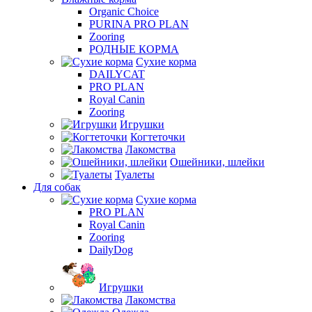
Organic Choice
PURINA PRO PLAN
Zooring
РОДНЫЕ КОРМА
Сухие корма
DAILYCAT
PRO PLAN
Royal Canin
Zooring
Игрушки
Когтеточки
Лакомства
Ошейники, шлейки
Туалеты
Для собак
Сухие корма
PRO PLAN
Royal Canin
Zooring
DailyDog
Игрушки
Лакомства