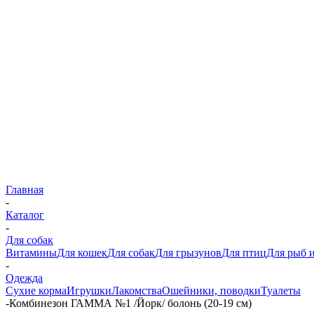
Главная
-
Каталог
-
Для собак
Витамины
Для кошек
Для собак
Для грызунов
Для птиц
Для рыб и
-
Одежда
Сухие корма
Игрушки
Лакомства
Ошейники, поводки
Туалеты
-
Комбинезон ГАММА №1 /Йорк/ болонь (20-19 см)