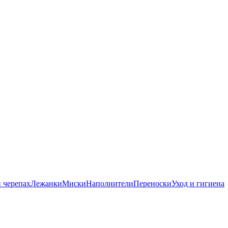
 черепах
Лежанки
Миски
Наполнители
Переноски
Уход и гигиена