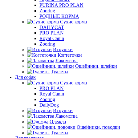
PURINA PRO PLAN
Zooring
РОДНЫЕ КОРМА
Сухие корма
DAILYCAT
PRO PLAN
Royal Canin
Zooring
Игрушки
Когтеточки
Лакомства
Ошейники, шлейки
Туалеты
Для собак
Сухие корма
PRO PLAN
Royal Canin
Zooring
DailyDog
Игрушки
Лакомства
Одежда
Ошейники, поводки
Туалеты