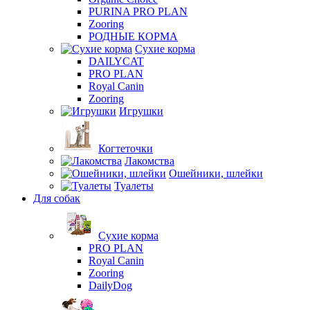
PURINA PRO PLAN
Zooring
РОДНЫЕ КОРМА
Сухие корма
DAILYCAT
PRO PLAN
Royal Canin
Zooring
Игрушки
Когтеточки
Лакомства
Ошейники, шлейки
Туалеты
Для собак
Сухие корма
PRO PLAN
Royal Canin
Zooring
DailyDog