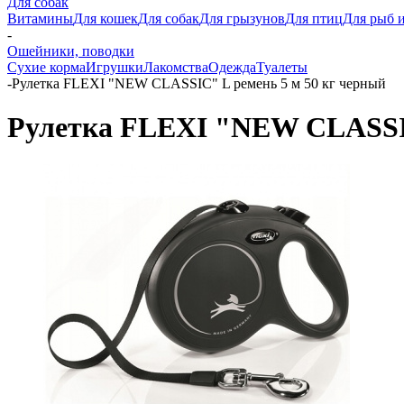
Для собак
Витамины
Для кошек
Для собак
Для грызунов
Для птиц
Для рыб и
-
Ошейники, поводки
Сухие корма
Игрушки
Лакомства
Одежда
Туалеты
-
Рулетка FLEXI "NEW CLASSIC" L ремень 5 м 50 кг черный
Рулетка FLEXI "NEW CLASSIC