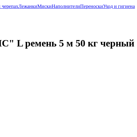
 черепах
Лежанки
Миски
Наполнители
Переноски
Уход и гигиена
" L ремень 5 м 50 кг черный