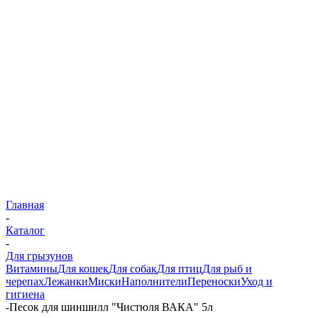
Главная
-
Каталог
-
Для грызунов
Витамины
Для кошек
Для собак
Для птиц
Для рыб и
черепах
Лежанки
Миски
Наполнители
Переноски
Уход и
гигиена
-
Песок для шиншилл "Чистюля ВАКА" 5л