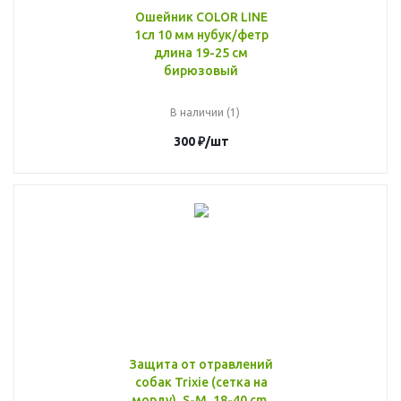
Ошейник COLOR LINE
1сл 10 мм нубук/фетр
длина 19-25 см
бирюзовый
В наличии (1)
300
₽
/шт
Защита от отравлений
собак Trixie (сетка на
морду), S-M, 18-40 cm,