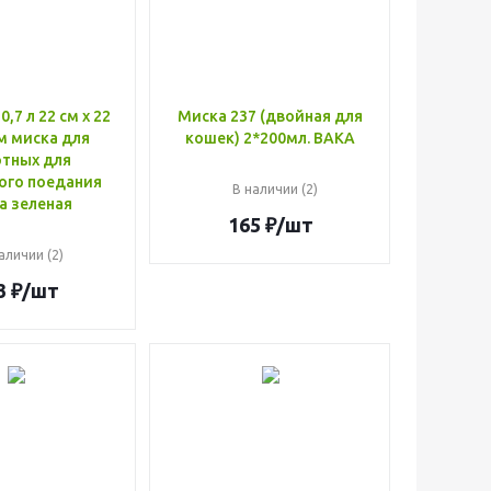
,7 л 22 см х 22
Миска 237 (двойная для
см миска для
кошек) 2*200мл. ВАКА
тных для
ого поедания
В наличии (2)
а зеленая
165
₽
/шт
аличии (2)
3
₽
/шт