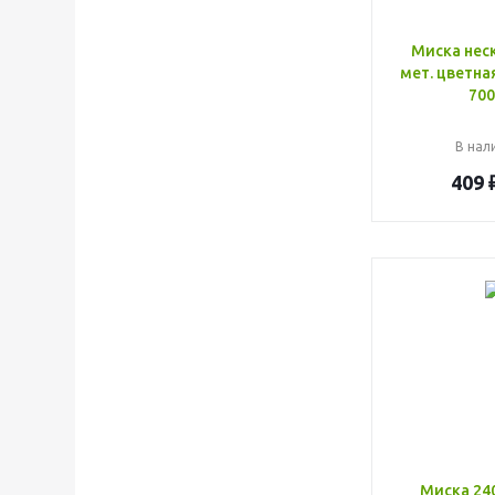
Миска нес
мет. цветна
700
В нали
409
Миска 24