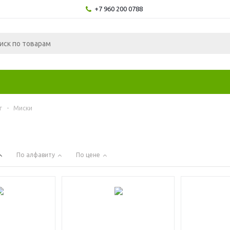
+7 960 200 0788
г
-
Миски
и
По алфавиту
По цене