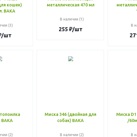
для кошек)
металлическая 470 мл
металличе
л. ВАКА
В наличии (1)
чии (3)
В н
255
₽
/шт
₽
/шт
27
топоилка
Миска 346 (двойная для
Миска D11
. ВАКА
собак) ВАКА
/60м
чии (2)
В наличии (2)
В н