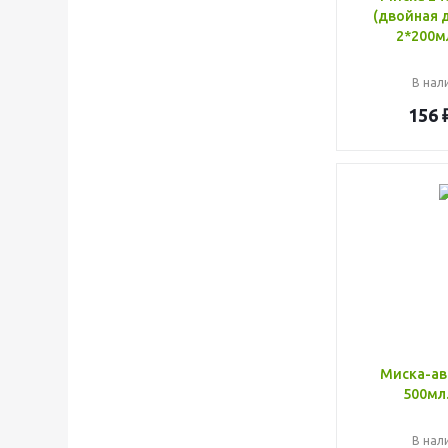
(двойная 
2*200м
В нали
156
Миска-ав
500мл
В нали