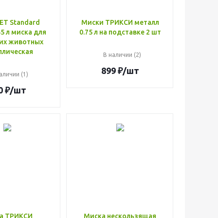
T Standard
Миски ТРИКСИ металл
5 л миска для
0.75 л на подставке 2 шт
их животных
ллическая
В наличии (2)
899
₽
/шт
аличии (1)
0
₽
/шт
а ТРИКСИ
Миска нескользящая