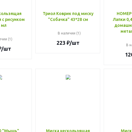
кользящая
Триол Коврик под миску
HOMEPE
я с рисунком
"Собачка" 43*28 см
Лапки 0,4
 мл
домашн
мета
В наличии (1)
чии (1)
223
₽
/шт
В н
₽
/шт
12
0 "Мышь"
Миска нескользящая
Миск