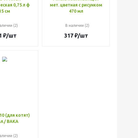
ская 0,75 л ф
мет. цветная с рисунком
15 см
470 мл
аличии (2)
В наличии (2)
1
₽
/шт
317
₽
/шт
0 (для котят)
л./ ВАКА
аличии (2)