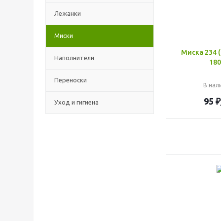
Лежанки
Миски
Миска 234 
Наполнители
180
Переноски
В нали
95
₽
Уход и гигиена