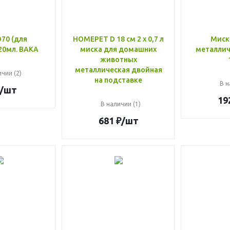
70 (для
HOMEPET D 18 см 2 х 0,7 л
Миск
20мл. ВАКА
миска для домашних
металличе
животных
металлическая двойная
чии (2)
на подставке
В н
/шт
19
В наличии (1)
681
₽
/шт