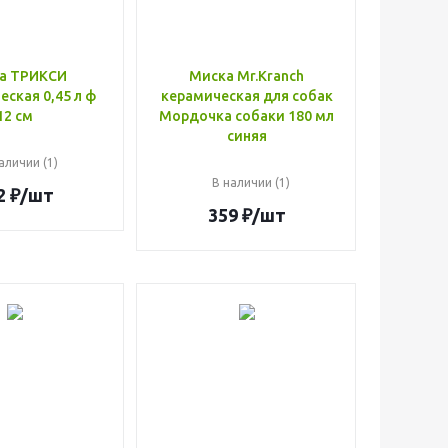
а ТРИКСИ
Миска Mr.Kranch
ская 0,45 л ф
керамическая для собак
12 см
Мордочка собаки 180 мл
синяя
аличии (1)
В наличии (1)
2
₽
/шт
359
₽
/шт