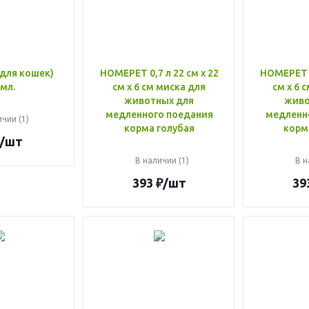
(для кошек)
HOMEPET 0,7 л 22 см х 22
HOMEPET 0
мл.
см х 6 см миска для
см х 6 
животных для
живо
медленного поедания
медленн
чии (1)
корма голубая
корм
/шт
В наличии (1)
В н
393
₽
/шт
39