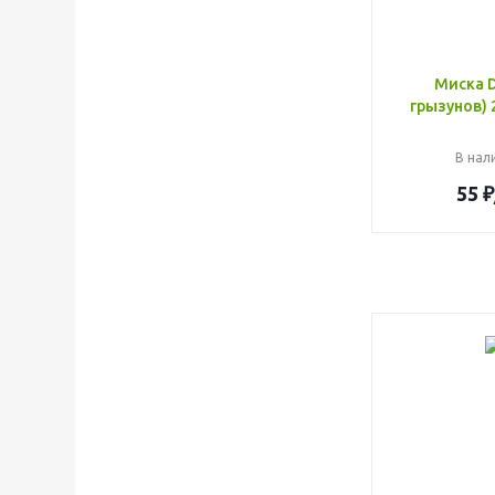
Миска D
грызунов) 
В нали
55
₽