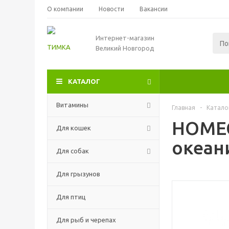
О компании
Новости
Вакансии
Интернет-магазин
Великий Новгород
КАТАЛОГ
Витамины
Главная
-
Катало
HOMEC
Для кошек
океан
Для собак
Для грызунов
Для птиц
Для рыб и черепах