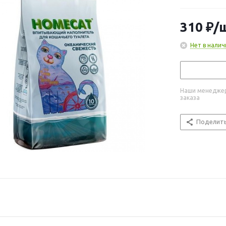
310
₽
/
Нет в налич
Наши менеджер
заказа
Поделит